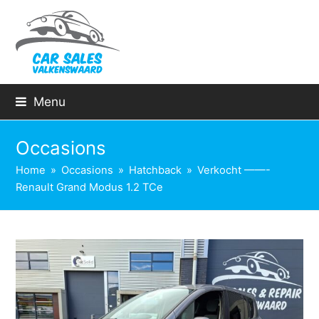
Menu
Occasions
Home
»
Occasions
»
Hatchback
»
Verkocht ——-
Renault Grand Modus 1.2 TCe