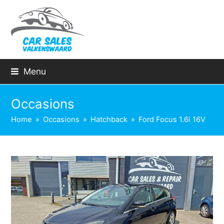
Menu
Occasions
Home
»
Occasions
»
Hatchback
»
Ford Focus 1.6i 16V