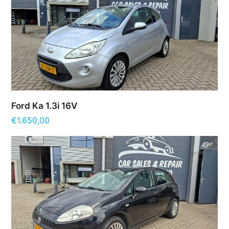
Ford Ka 1.3i 16V
€
1.650,00